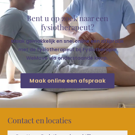
Bent u op zoek naar een
fysiotherapeut?
Maak gemakkelijk en snel online een afspraak
met de fysiotherapeut bij Fysiotherapie
WeMove via onderstaande knop.
Maak online een afspraak
Contact en locaties