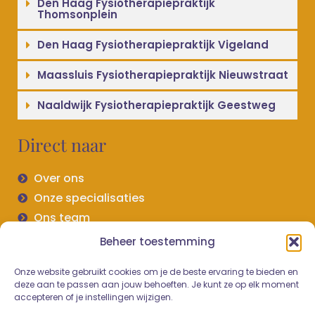
Den Haag Fysiotherapiepraktijk
Thomsonplein
Den Haag Fysiotherapiepraktijk Vigeland
Maassluis Fysiotherapiepraktijk Nieuwstraat
Naaldwijk Fysiotherapiepraktijk Geestweg
Direct naar
Over ons
Onze specialisaties
Ons team
Contact en locaties
Beheer toestemming
Tarieven en vergoeding
Onze website gebruikt cookies om je de beste ervaring te bieden en
Klachten regeling
deze aan te passen aan jouw behoeften. Je kunt ze op elk moment
Afspraak maken
accepteren of je instellingen wijzigen.