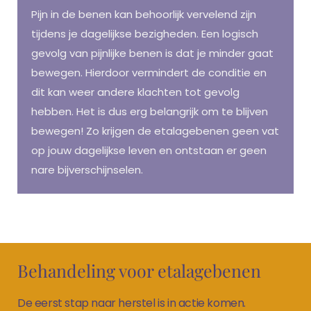
Pijn in de benen kan behoorlijk vervelend zijn
tijdens je dagelijkse bezigheden. Een logisch
gevolg van pijnlijke benen is dat je minder gaat
bewegen. Hierdoor vermindert de conditie en
dit kan weer andere klachten tot gevolg
hebben. Het is dus erg belangrijk om te blijven
bewegen! Zo krijgen de etalagebenen geen vat
op jouw dagelijkse leven en ontstaan er geen
nare bijverschijnselen.
etalagebenen den haag, claudicatio den haag
Behandeling voor etalagebenen
De eerst stap naar herstel is in actie komen.